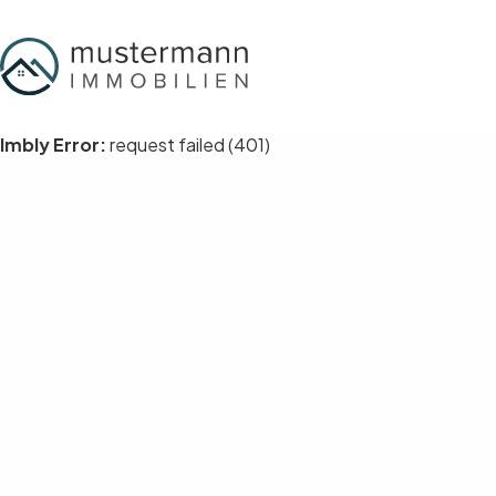
Zum
Inhalt
springen
Imbly Error:
request failed (401)