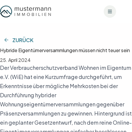
Zum
Inhalt
springen
ZURÜCK
Hybride Eigentümerversammlungen müssen nicht teuer sein
25. April 2024
Der Verbraucherschutzverband Wohnen im Eigentum
e.V. (WiE) hat eine Kurzumfrage durchgeführt, um
Erkenntnisse über mögliche Mehrkosten bei der
Durchführung hybrider
Wohnungseigentümerversammlungen gegenüber
Präsenzversammlungen zu gewinnen. Hintergrund ist
ein geplanter Gesetzentwurf, nach dem reine Online-
Eigentümerversammlungen einfacher beschlossen